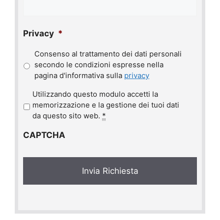
Privacy
*
Consenso al trattamento dei dati personali
secondo le condizioni espresse nella
pagina d'informativa sulla
privacy
P
Utilizzando questo modulo accetti la
r
memorizzazione e la gestione dei tuoi dati
i
da questo sito web.
*
v
CAPTCHA
a
c
y
*