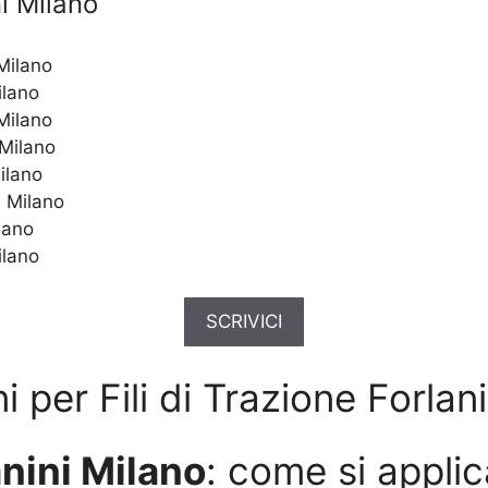
ni Milano
 Milano
ilano
 Milano
 Milano
Milano
i Milano
lano
ilano
SCRIVICI
 per Fili di Trazione Forlan
anini Milano
: come si applic