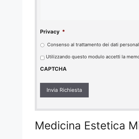
Privacy
*
Consenso al trattamento dei dati personal
P
Utilizzando questo modulo accetti la memor
r
CAPTCHA
i
v
a
c
y
*
Medicina Estetica Mil